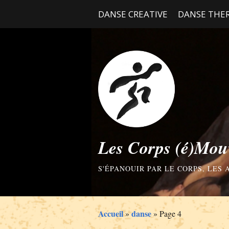
DANSE CREATIVE
DANSE THER
Les Corps (é)Mou
S'ÉPANOUIR PAR LE CORPS, LES
Accueil
danse
»
»
Page 4