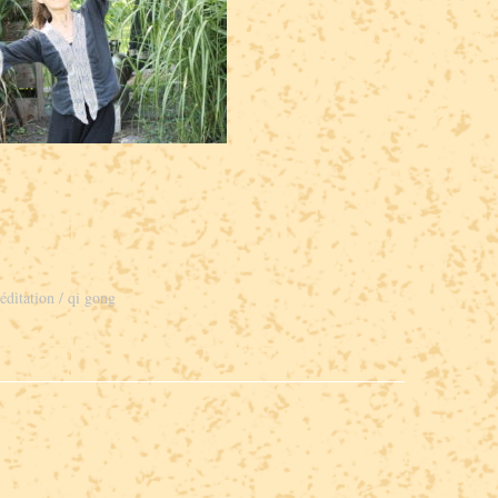
éditation
qi gong