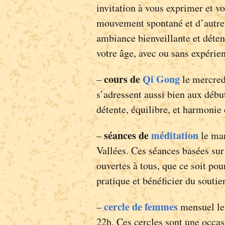
invitation à vous exprimer et vo
mouvement spontané et d’autres
ambiance bienveillante et détend
votre âge, avec ou sans expérien
cours de
Qi Gong
–
le mercred
s’adressent aussi bien aux début
détente, équilibre, et harmonie 
séances de
méditation
–
le mar
Vallées. Ces séances basées sur
ouvertes à tous, que ce soit pou
pratique et bénéficier du soutie
cercle de femmes
–
mensuel le
22h. Ces cercles sont une occas