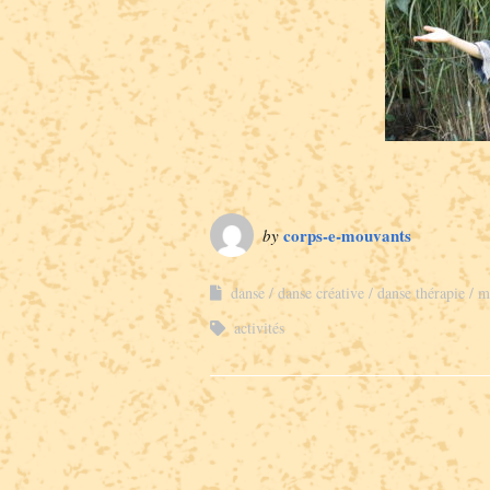
corps-e-mouvants
by
danse
danse créative
danse thérapie
m
activités