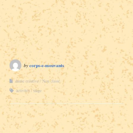
corps-e-mouvants
by
danse créative
Non classé
activités
stage