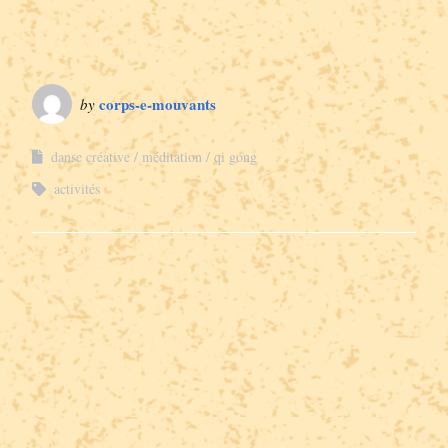
corps-e-mouvants
by
danse créative
méditation
qi gong
activités