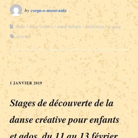
corps-e-mouvants
by
danse
danse créative
danse thérapie
méditation
qi gong
activités
1 JANVIER 2019
Stages de découverte de la
danse créative pour enfants
et ados, du 11 au 13 février