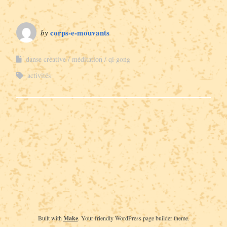
corps-e-mouvants
by
danse créative
méditation
qi gong
activités
Built with
Make
. Your friendly WordPress page builder theme.