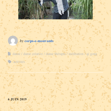
corps-e-mouvants
by
danse
danse créative
danse thérapie
méditation
qi gong
activités
6 JUIN 2019